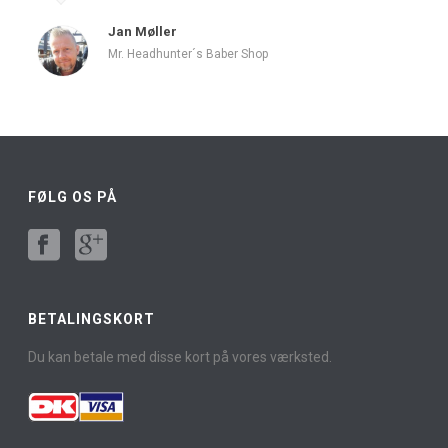
Jan Møller
Mr. Headhunter´s Baber Shop
FØLG OS PÅ
BETALINGSKORT
Du kan betale med disse kort på vores værksted.